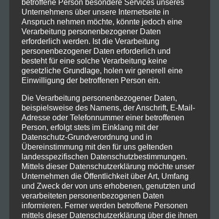
betroffene Person besondere Services unseres
Unternehmens über unsere Internetseite in
Start
Anspruch nehmen möchte, könnte jedoch eine
IT Experten
Verarbeitung personenbezogener Daten
IT Service
erforderlich werden. Ist die Verarbeitung
personenbezogener Daten erforderlich und
IT Lösungen
besteht für eine solche Verarbeitung keine
IoT Lösungen
gesetzliche Grundlage, holen wir generell eine
Für Freelancer
Einwilligung der betroffenen Person ein.
Jobs
Die Verarbeitung personenbezogener Daten,
Impressum
beispielsweise des Namens, der Anschrift, E-Mail-
Disclaimer
Adresse oder Telefonnummer einer betroffenen
Datenschutz
Person, erfolgt stets im Einklang mit der
Datenschutz-Grundverordnung und in
Datenauszug & Benutzerdaten
Übereinstimmung mit den für uns geltenden
AGB
landesspezifischen Datenschutzbestimmungen.
Posts
Mittels dieser Datenschutzerklärung möchte unser
Unternehmen die Öffentlichkeit über Art, Umfang
und Zweck der von uns erhobenen, genutzten und
verarbeiteten personenbezogenen Daten
NEUESTE BEITRÄGE
informieren. Ferner werden betroffene Personen
mittels dieser Datenschutzerklärung über die ihnen