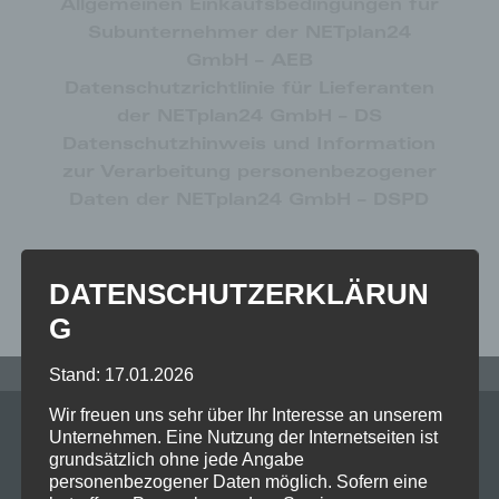
Allgemeinen Einkaufsbedingungen für
Subunternehmer der NETplan24
GmbH – AEB
Datenschutzrichtlinie für Lieferanten
der NETplan24 GmbH – DS
Datenschutzhinweis und Information
zur Verarbeitung personenbezogener
Daten der NETplan24 GmbH – DSPD
DATENSCHUTZERKLÄRUN
G
Stand: 17.01.2026
Wir freuen uns sehr über Ihr Interesse an unserem
Unternehmen. Eine Nutzung der Internetseiten ist
grundsätzlich ohne jede Angabe
personenbezogener Daten möglich. Sofern eine
ERKUNDEN