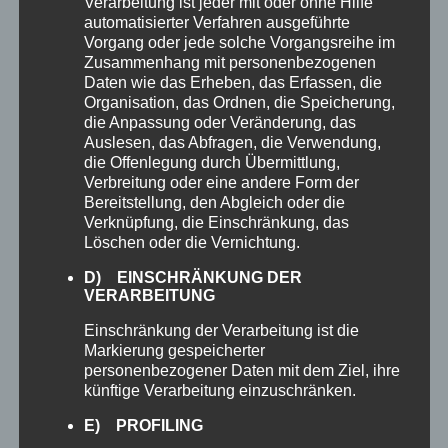
Verarbeitung ist jeder mit oder ohne Hilfe
automatisierter Verfahren ausgeführte
Vorgang oder jede solche Vorgangsreihe im
Zusammenhang mit personenbezogenen
Daten wie das Erheben, das Erfassen, die
Organisation, das Ordnen, die Speicherung,
die Anpassung oder Veränderung, das
Auslesen, das Abfragen, die Verwendung,
die Offenlegung durch Übermittlung,
365
WORD
Verbreitung oder eine andere Form der
Bereitstellung, den Abgleich oder die
So können Sie mit Ihrem Schreibtalent auf
Verknüpfung, die Einschränkung, das
ganzer Linie überzeugen.
Löschen oder die Vernichtung.
D) EINSCHRÄNKUNG DER
VERARBEITUNG
Einschränkung der Verarbeitung ist die
Markierung gespeicherter
personenbezogener Daten mit dem Ziel, ihre
künftige Verarbeitung einzuschränken.
E) PROFILING