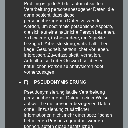
Profiling ist jede Art der automatisierten
365
Verarbeitung personenbezogener Daten, die
EXCEL
darin besteht, dass diese
Erstellen Sie Tabellen und nutzen Sie
personenbezogenen Daten verwendet
leistungsstarke Formeln für Ihre
werden, um bestimmte persönliche Aspekte,
die sich auf eine natürliche Person beziehen,
Berechnungen.
zu bewerten, insbesondere, um Aspekte
bezüglich Arbeitsleistung, wirtschaftlicher
Lage, Gesundheit, persönlicher Vorlieben,
Interessen, Zuverlässigkeit, Verhalten,
Aufenthaltsort oder Ortswechsel dieser
natürlichen Person zu analysieren oder
vorherzusagen.
F) PSEUDONYMISIERUNG
Pseudonymisierung ist die Verarbeitung
personenbezogener Daten in einer Weise,
365
auf welche die personenbezogenen Daten
EXCHANGE
ohne Hinzuziehung zusätzlicher
Arbeiten Sie effizienter mit intelligenten E-
Informationen nicht mehr einer spezifischen
betroffenen Person zugeordnet werden
Mail- und Kalenderfunktionen für
können, sofern diese zusätzlichen
Unternehmen.