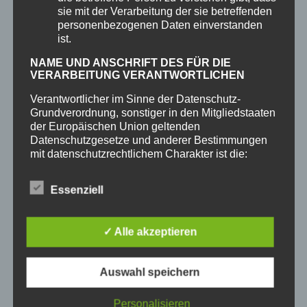
Anschließend können Sie Ihre Notizen per
sie mit der Verarbeitung der sie betreffenden
Tastatur, Textmarker oder Stift
personenbezogenen Daten einverstanden
ist.
überarbeiten.
NAME UND ANSCHRIFT DES FÜR DIE
VERARBEITUNG VERANTWORTLICHEN
Verantwortlicher im Sinne der Datenschutz-
Grundverordnung, sonstiger in den Mitgliedstaaten
der Europäischen Union geltenden
Datenschutzgesetze und anderer Bestimmungen
mit datenschutzrechtlichem Charakter ist die:
NETplan24 GmbH
Essenziell
Thomas Schäfer / Dennis Hurtner
365
POWERPOINT
Am Schulgraben 4A
✓ Alle akzeptieren
Gestalten Sie ansprechende Folien, und
hinterlassen Sie einen bleibenden Eindruck
65589 Hadamar
mit dem Designer und der Funktion "Ideen"
Auswahl speichern
Deutschland
in PowerPoint.
00492602919130
Personalisieren