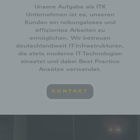
Unsere Aufgabe als ITK
Unternehmen ist es, unseren
Kunden ein reibungsloses und
effizientes Arbeiten zu
ermöglichen. Wir betreuen
deutschlandweit IT-Infrastrukturen,
die stets moderne IT-Technologien
einsetzt und dabei Best Practice
Ansätze verwendet.
KONTAKT