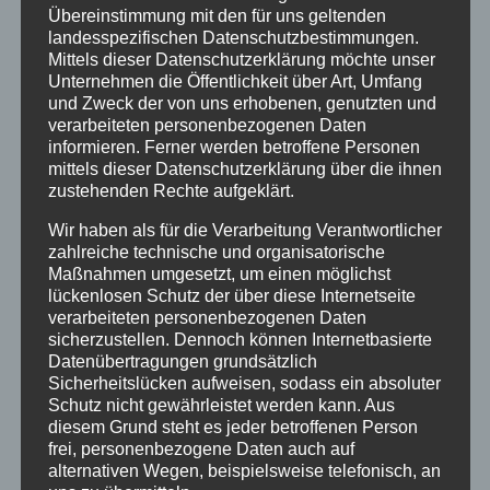
Ihrem OneDrive und Sie verfügen
Übereinstimmung mit den für uns geltenden
über 1.000 GB Onlinespeicher.
landesspezifischen Datenschutzbestimmungen.
OneDrive arbeitet Hand in Hand mit
Mittels dieser Datenschutzerklärung möchte unser
Unternehmen die Öffentlichkeit über Art, Umfang
Ihren Office-Anwendungen und
und Zweck der von uns erhobenen, genutzten und
Office-Apps. Sie speichern Ihre
verarbeiteten personenbezogenen Daten
Dokumente und Dateien ganz bequem
informieren. Ferner werden betroffene Personen
auf dem Gerät Ihrer Wahl – die
mittels dieser Datenschutzerklärung über die ihnen
zustehenden Rechte aufgeklärt.
Synchronisation mit Ihrer OneDrive-
Cloud erfolgt automatisch. Sie können
Wir haben als für die Verarbeitung Verantwortlicher
von überallher auf Ihre Daten
zahlreiche technische und organisatorische
Maßnahmen umgesetzt, um einen möglichst
zugreifen. Dadurch ist Ihr gesamtes
lückenlosen Schutz der über diese Internetseite
Team immer auf dem neuesten
verarbeiteten personenbezogenen Daten
Stand. So geht einfaches, schnelles
sicherzustellen. Dennoch können Internetbasierte
und effizientes Zusammenarbeiten.
Datenübertragungen grundsätzlich
Sicherheitslücken aufweisen, sodass ein absoluter
Schutz nicht gewährleistet werden kann. Aus
SICHERHEITSMASSNAHMEN
diesem Grund steht es jeder betroffenen Person
frei, personenbezogene Daten auch auf
alternativen Wegen, beispielsweise telefonisch, an
Perfekt für den Einsatz in