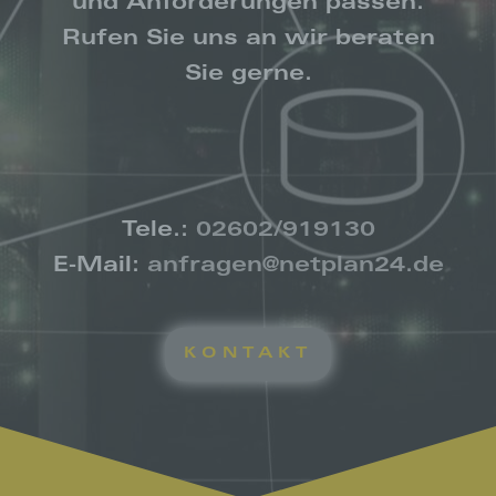
und Anforderungen passen.
Rufen Sie uns an wir beraten
Sie gerne.
Tele.:
02602/919130
E-Mail:
anfragen@netplan24.de
KONTAKT