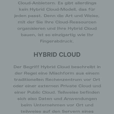
ermöglichen uns, wie bereits erwähnt, die
Cloud-Anbietern. Es gibt allerdings
Benutzer unserer Internetseite wiederzuerkennen.
kein Hybrid Cloud-Modell, das für
Zweck dieser Wiedererkennung ist es, den
Nutzern die Verwendung unserer Internetseite zu
jeden passt. Denn die Art und Weise,
erleichtern. Der Benutzer einer Internetseite, die
mit der Sie Ihre Cloud-Ressourcen
Cookies verwendet, muss beispielsweise nicht bei
organisieren und Ihre Hybrid Cloud
jedem Besuch der Internetseite erneut seine
bauen, ist so einzigartig wie Ihr
Zugangsdaten eingeben, weil dies von der
Internetseite und dem auf dem Computersystem
Fingerabdruck.
des Benutzers abgelegten Cookie übernommen
wird. Ein weiteres Beispiel ist das Cookie eines
HYBRID CLOUD
Warenkorbes im Online-Shop. Der Online-Shop
merkt sich die Artikel, die ein Kunde in den
virtuellen Warenkorb gelegt hat, über ein Cookie.
Der Begriff Hybrid Cloud beschreibt in
der Regel eine Mischform aus einem
Die betroffene Person kann die Setzung von
traditionellen Rechenzentrum vor Ort
Cookies durch unsere Internetseite jederzeit
mittels einer entsprechenden Einstellung des
oder einer externen Private Cloud und
genutzten Internetbrowsers verhindern und damit
einer Public Cloud. Teilweise befinden
der Setzung von Cookies dauerhaft
sich also Daten und Anwendungen
widersprechen. Ferner können bereits gesetzte
beim Unternehmen vor Ort und
Cookies jederzeit über einen Internetbrowser oder
andere Softwareprogramme gelöscht werden. Dies
teilweise auf den Servern eines