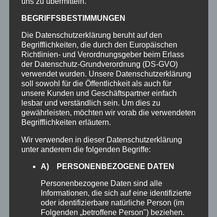
uns zu übermitteln.
Unternehmen, Kreditinstitute und
öffentliche Einrichtungen. Optimierte
BEGRIFFSBESTIMMUNGEN
Sicherheit von Microsoft 365. So sind
Die Datenschutzerklärung beruht auf den
Ihre Daten bestens geschützt.
Begrifflichkeiten, die durch den Europäischen
Modernste Sicherheitsmaßnahmen
Richtlinien- und Verordnungsgeber beim Erlass
der Datenschutz-Grundverordnung (DS-GVO)
mit fünf Sicherheitsebenen und
verwendet wurden. Unsere Datenschutzerklärung
proaktiver Überwachung tragen zum
soll sowohl für die Öffentlichkeit als auch für
Schutz Ihrer Daten bei. Außerdem
unsere Kunden und Geschäftspartner einfach
werden globale und
lesbar und verständlich sein. Um dies zu
gewährleisten, möchten wir vorab die verwendeten
branchenspezifische Compliance-
Begrifflichkeiten erläutern.
Anforderungen wie ISO 27001* und
HIPAA* unterstützt. Dadurch können
Wir verwenden in dieser Datenschutzerklärung
Sie sich voll und ganz auf Ihr Business
unter anderem die folgenden Begriffe:
konzentrieren. Sicher und entspannt.
A) PERSONENBEZOGENE DATEN
Infos
Personenbezogene Daten sind alle
Informationen, die sich auf eine identifizierte
*ISO 27001 – Zertifizierung auf Basis
oder identifizierbare natürliche Person (im
von IT-Grundschutz
Folgenden „betroffene Person") beziehen.