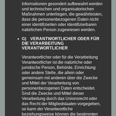
Informationen gesondert aufbewahrt werden
und technischen und organisatorischen
Maßnahmen unterliegen, die gewährleisten,
dass die personenbezogenen Daten nicht
einer identifizierten oder identifizierbaren
natürlichen Person zugewiesen werden.
G) VERANTWORTLICHER ODER FÜR
DIE VERARBEITUNG
VERANTWORTLICHER
Verantwortlicher oder für die Verarbeitung
Verantwortlicher ist die natürliche oder
365
TEAMS
juristische Person, Behörde, Einrichtung
oder andere Stelle, die allein oder
Halten Sie Ihr ganzes Team mit kostenlosen
gemeinsam mit anderen über die Zwecke
Besprechungen sowie Audio- und
und Mittel der Verarbeitung von
Videoanrufen auf dem neuesten Stand
personenbezogenen Daten entscheidet.
Sind die Zwecke und Mittel dieser
Verarbeitung durch das Unionsrecht oder
das Recht der Mitgliedstaaten vorgegeben,
so kann der Verantwortliche
beziehungsweise können die bestimmten