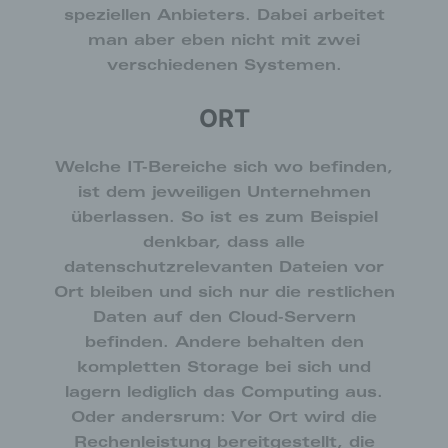
ist in allen gängigen Internetbrowsern möglich.
speziellen Anbieters. Dabei arbeitet
Deaktiviert die betroffene Person die Setzung von
man aber eben nicht mit zwei
Cookies in dem genutzten Internetbrowser, sind
verschiedenen Systemen.
unter Umständen nicht alle Funktionen unserer
Internetseite vollumfänglich nutzbar.
ORT
ERFASSUNG VON ALLGEMEINEN DATEN
UND INFORMATIONEN
Welche IT-Bereiche sich wo befinden,
Die Internetseite erfasst mit jedem Aufruf der
ist dem jeweiligen Unternehmen
Internetseite durch eine betroffene Person oder ein
überlassen. So ist es zum Beispiel
automatisiertes System eine Reihe von
allgemeinen Daten und Informationen. Diese
denkbar, dass alle
allgemeinen Daten und Informationen werden in
datenschutzrelevanten Dateien vor
den Logfiles des Servers gespeichert. Erfasst
Ort bleiben und sich nur die restlichen
werden können die (1) verwendeten Browsertypen
Daten auf den Cloud-Servern
und Versionen, (2) das vom zugreifenden System
verwendete Betriebssystem, (3) die Internetseite,
befinden. Andere behalten den
von welcher ein zugreifendes System auf unsere
kompletten Storage bei sich und
Internetseite gelangt (sogenannte Referrer), (4) die
lagern lediglich das Computing aus.
Unterwebseiten, welche über ein zugreifendes
Oder andersrum: Vor Ort wird die
System auf unserer Internetseite angesteuert
werden, (5) das Datum und die Uhrzeit eines
Rechenleistung bereitgestellt, die