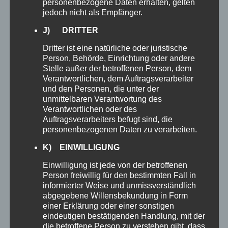
personenbezogene Daten erhalten, gelten
365
SHAREPOINT
jedoch nicht als Empfänger.
In Teamwebsites und im Intranet navigieren
J) DRITTER
– mit mobilen SharePoint-Apps oder mobilen
Dritter ist eine natürliche oder juristische
OneDrive-Apps für Android™, iOS und
Person, Behörde, Einrichtung oder andere
Windows.
Stelle außer der betroffenen Person, dem
Verantwortlichen, dem Auftragsverarbeiter
und den Personen, die unter der
unmittelbaren Verantwortung des
Verantwortlichen oder des
Auftragsverarbeiters befugt sind, die
personenbezogenen Daten zu verarbeiten.
K) EINWILLIGUNG
Einwilligung ist jede von der betroffenen
Person freiwillig für den bestimmten Fall in
informierter Weise und unmissverständlich
365
ONENOTE
abgegebene Willensbekundung in Form
einer Erklärung oder einer sonstigen
Nutzen Sie OneNote auf all Ihren Geräten,
eindeutigen bestätigenden Handlung, mit der
um spontane Ideen festzuhalten.
die betroffene Person zu verstehen gibt, dass