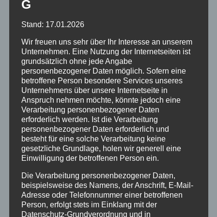
G
5 Smartphones). Vollen Zugriff auf die
Professional Anwendungen von Office
Stand: 17.01.2026
und Ihre Software bleibt immer
Wir freuen uns sehr über Ihr Interesse an unserem
automatisch „Up to Date“. Durch
Unternehmen. Eine Nutzung der Internetseiten ist
kostenlose Updates und Zugriff auf
grundsätzlich ohne jede Angabe
personenbezogener Daten möglich. Sofern eine
die neuesten Versionen. Dabei ist es
betroffene Person besondere Services unseres
egal, ob Sie die Programme lokal, im
Unternehmens über unsere Internetseite in
Browser oder eines der Mobile-Apps
Anspruch nehmen möchte, könnte jedoch eine
für iOS, Android oder Windows Phone
Verarbeitung personenbezogener Daten
erforderlich werden. Ist die Verarbeitung
verwenden. Sie müssen sich um
personenbezogener Daten erforderlich und
nichts kümmern, außer um Ihr
besteht für eine solche Verarbeitung keine
Business.
gesetzliche Grundlage, holen wir generell eine
Einwilligung der betroffenen Person ein.
DATEIEN UND DOKUMENTE
Die Verarbeitung personenbezogener Daten,
beispielsweise des Namens, der Anschrift, E-Mail-
Verwalten Sie Ihre Dateien und
Adresse oder Telefonnummer einer betroffenen
Person, erfolgt stets im Einklang mit der
Dokumente ganz zentral und sicher in
Datenschutz-Grundverordnung und in