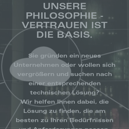
UNSERE
PHILOSOPHIE -
VERTRAUEN IST
DIE BASIS.
Sie gründen ein neues
Unternehmen oder wollen sich
vergrößern und suchen nach
einer entsprechenden
technischen Lösung?
Wir helfen Ihnen dabei, die
Lösung zu finden, die am
besten zu Ihren Bedürfnissen