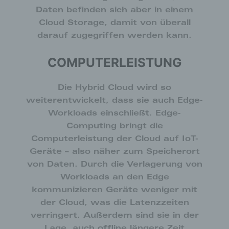
Zugriffs auf die Internetseite, (6) eine Internet-
Daten befinden sich aber in einem
Protokoll-Adresse (IP-Adresse), (7) der Internet-
Cloud Storage, damit von überall
Service-Provider des zugreifenden Systems und
darauf zugegriffen werden kann.
(8) sonstige ähnliche Daten und Informationen, die
der Gefahrenabwehr im Falle von Angriffen auf
unsere informationstechnologischen Systeme
COMPUTERLEISTUNG
dienen.
Bei der Nutzung dieser allgemeinen Daten und
Die Hybrid Cloud wird so
Informationen ziehen wird keine Rückschlüsse auf
weiterentwickelt, dass sie auch Edge-
die betroffene Person. Diese Informationen werden
Workloads einschließt. Edge-
vielmehr benötigt, um (1) die Inhalte unserer
Internetseite korrekt auszuliefern, (2) die Inhalte
Computing bringt die
unserer Internetseite sowie die Werbung für diese
Computerleistung der Cloud auf IoT-
zu optimieren, (3) die dauerhafte
Geräte – also näher zum Speicherort
Funktionsfähigkeit unserer
von Daten. Durch die Verlagerung von
informationstechnologischen Systeme und der
Technik unserer Internetseite zu gewährleisten
Workloads an den Edge
sowie (4) um Strafverfolgungsbehörden im Falle
kommunizieren Geräte weniger mit
eines Cyberangriffes die zur Strafverfolgung
der Cloud, was die Latenzzeiten
notwendigen Informationen bereitzustellen. Diese
verringert. Außerdem sind sie in der
anonym erhobenen Daten und Informationen
Lage, auch offline längere Zeit