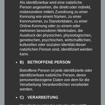
Als identifizierbar wird eine natürliche
*HIPAA – Health Insurance Portability
Person angesehen, die direkt oder indirekt,
and Accountability Ac
insbesondere mittels Zuordnung zu einer
Kennung wie einem Namen, zu einer
Kennnummer, zu Standortdaten, zu einer
Online-Kennung oder zu einem oder
mehreren besonderen Merkmalen, die
Ausdruck der physischen, physiologischen,
genetischen, psychischen, wirtschaftlichen,
kulturellen oder sozialen Identität dieser
natürlichen Person sind, identifiziert werden
kann.
B) BETROFFENE PERSON
365
OUTLOOK
Betroffene Person ist jede identifizierte oder
identifizierbare natürliche Person, deren
Alles, was Sie brauchen, um produktiv und
personenbezogene Daten von dem für die
ständig in Verbindung zu sein – zu Hause,
Verarbeitung Verantwortlichen verarbeitet
unterwegs und überall dazwischen.
werden.
C) VERARBEITUNG