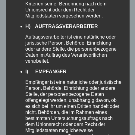
Kriterien seiner Benennung nach dem
Unionsrecht oder dem Recht der
Mitgliedstaaten vorgesehen werden.
H) AUFTRAGSVERARBEITER
Auftragsverarbeiter ist eine natürliche oder
365
ONEDRIVE
juristische Person, Behörde, Einrichtung
Dateien öffnen, bearbeiten und teilen. All
oder andere Stelle, die personenbezogene
Daten im Auftrag des Verantwortlichen
dies jetzt von unterwegs auf dem Gerät
verarbeitet.
Ihrer Wahl.
I) EMPFÄNGER
Empfänger ist eine natürliche oder juristische
Person, Behörde, Einrichtung oder andere
Stelle, der personenbezogene Daten
offengelegt werden, unabhängig davon, ob
es sich bei ihr um einen Dritten handelt oder
nicht. Behörden, die im Rahmen eines
bestimmten Untersuchungsauftrags nach
dem Unionsrecht oder dem Recht der
Mitgliedstaaten möglicherweise