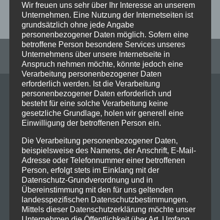
Wir freuen uns sehr über Ihr Interesse an unserem
Weiterlesen
Unternehmen. Eine Nutzung der Internetseiten ist
grundsätzlich ohne jede Angabe
personenbezogener Daten möglich. Sofern eine
betroffene Person besondere Services unseres
Unternehmens über unsere Internetseite in
Anspruch nehmen möchte, könnte jedoch eine
Verarbeitung personenbezogener Daten
erforderlich werden. Ist die Verarbeitung
personenbezogener Daten erforderlich und
besteht für eine solche Verarbeitung keine
gesetzliche Grundlage, holen wir generell eine
ERKUNDEN
Einwilligung der betroffenen Person ein.
Start
Die Verarbeitung personenbezogener Daten,
IT Experten
beispielsweise des Namens, der Anschrift, E-Mail-
Adresse oder Telefonnummer einer betroffenen
IT Service
Person, erfolgt stets im Einklang mit der
IT Lösungen
Datenschutz-Grundverordnung und in
IoT Lösungen
Übereinstimmung mit den für uns geltenden
Für Freelancer
landesspezifischen Datenschutzbestimmungen.
Mittels dieser Datenschutzerklärung möchte unser
Jobs
Unternehmen die Öffentlichkeit über Art, Umfang