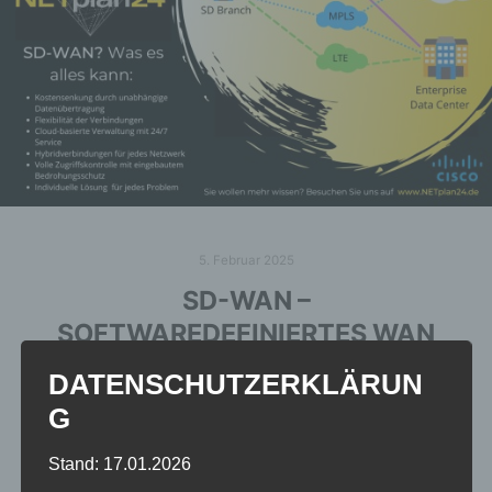
5. Februar 2025
SD-WAN –
SOFTWAREDEFINIERTES WAN
(WIDE AREA NETWORK)
DATENSCHUTZERKLÄRUN
G
Warum überhaupt SD-WAN? Hier ein paar wichtige
Vorteile: Das normale…
Stand: 17.01.2026