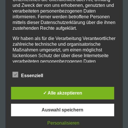
Impressum
und Zweck der von uns erhobenen, genutzten und
Disclaimer
verarbeiteten personenbezogenen Daten
Datenschutz
informieren. Ferner werden betroffene Personen
mittels dieser Datenschutzerklärung über die ihnen
Datenauszug & Benutzerdaten
zustehenden Rechte aufgeklärt.
AGB
Posts
Wir haben als für die Verarbeitung Verantwortlicher
zahlreiche technische und organisatorische
Maßnahmen umgesetzt, um einen möglichst
lückenlosen Schutz der über diese Internetseite
verarbeiteten personenbezogenen Daten
NEUESTE BEITRÄGE
sicherzustellen. Dennoch können Internetbasierte
Datenübertragungen grundsätzlich
Fallstudie: Globales Netzwerkdesign & IT-Security
Essenziell
Sicherheitslücken aufweisen, sodass ein absoluter
bei einem Logistik Konzern
Schutz nicht gewährleistet werden kann. Aus
30. Juni 2025
diesem Grund steht es jeder betroffenen Person
✓ Alle akzeptieren
frei, personenbezogene Daten auch auf
IT-Herausforderungen im Mittelstand: Wie
alternativen Wegen, beispielsweise telefonisch, an
Freelancer helfen
uns zu übermitteln.
Auswahl speichern
11. Februar 2025
BEGRIFFSBESTIMMUNGEN
IT-Outsourcing: Effizienz und Innovation für Ihr
Personalisieren
Die Datenschutzerklärung beruht auf den